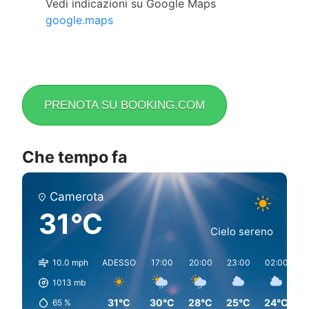
Vedi indicazioni su Google Maps
google.maps
PRENOTA SU BOOKING.COM
Che tempo fa
Camerota
31°C
Cielo sereno
10.0 mph
ADESSO
17:00
20:00
23:00
02:00
0
1013
mb
31°C
30°C
28°C
25°C
24°C
2
65
%