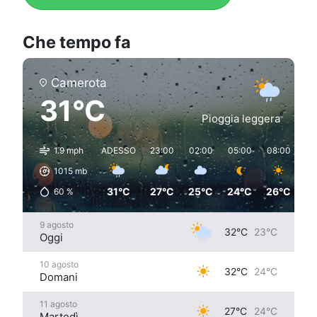
Che tempo fa
Camerota
31°C
Pioggia leggera
1.9 mph
ADESSO
23:00
02:00
05:00
08:00
11
1015
mb
31°C
27°C
25°C
24°C
26°C
3
60
%
9 agosto
32°C
23°C
Oggi
10 agosto
32°C
24°C
Domani
11 agosto
27°C
24°C
Martedì