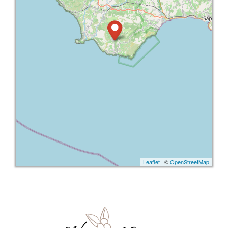
Leaflet
| ©
OpenStreetMap