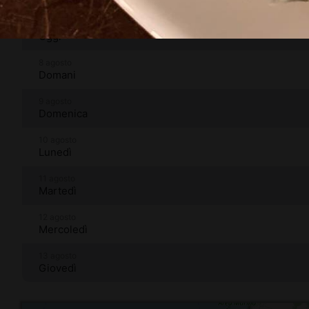
7 agosto
Oggi
8 agosto
Domani
9 agosto
Domenica
10 agosto
Lunedì
11 agosto
Martedì
12 agosto
Mercoledì
13 agosto
Giovedì