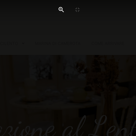
 CILENTO
MARINA DI CAMEROTA
COME ARRIVARE
azione al Lent