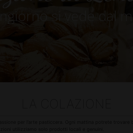
ongiorno si vede dal m
LA COLAZIONE
ssione per l’arte pasticcera. Ogni mattina potrete trovare br
ioni utilizziamo solo prodotti locali e genuini.