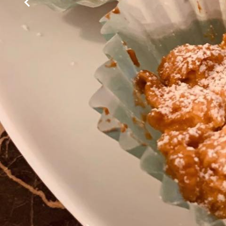
PRENOTA SU BOOKING.COM
Che tempo fa
Camerota
30°C
6.1 mph
ADESSO
20:00
23:00
02:00
05:00
08
1013
mb
30°C
29°C
26°C
24°C
23°C
2
75
%